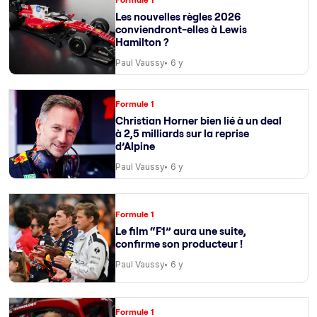
Les nouvelles règles 2026
conviendront-elles à Lewis
Hamilton ?
Paul Vaussy
6 y
Formule 1
Christian Horner bien lié à un deal
à 2,5 milliards sur la reprise
d’Alpine
Paul Vaussy
6 y
Formule 1
Le film “F1” aura une suite,
confirme son producteur !
Paul Vaussy
6 y
Formule 1