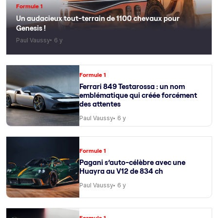
Formule 1
Un audacieux tout-terrain de 1100 chevaux pour
Genesis !
Paul Vaussy
6 y
Formule 1
Ferrari 849 Testarossa : un nom
emblématique qui créée forcément
des attentes
Paul Vaussy
6 y
Formule 1
Pagani s’auto-célèbre avec une
Huayra au V12 de 834 ch
Paul Vaussy
6 y
Formule 1