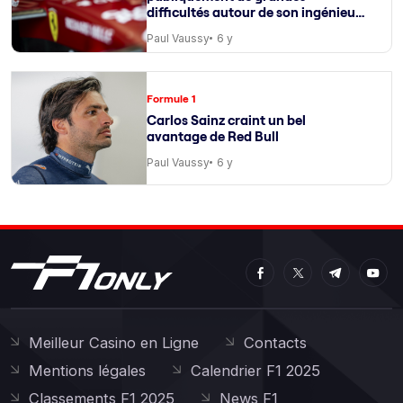
difficultés autour de son ingénieur
de course
Paul Vaussy
6 y
Formule 1
Carlos Sainz craint un bel
avantage de Red Bull
Paul Vaussy
6 y
Meilleur Casino en Ligne
Contacts
Mentions légales
Calendrier F1 2025
Classements F1 2025
News F1