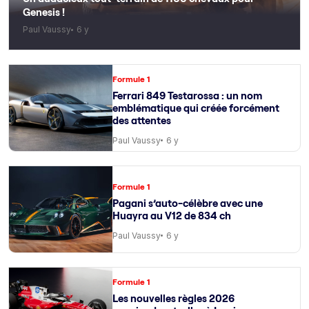
Genesis !
Paul Vaussy
6 y
Formule 1
Ferrari 849 Testarossa : un nom
emblématique qui créée forcément
des attentes
Paul Vaussy
6 y
Formule 1
Pagani s’auto-célèbre avec une
Huayra au V12 de 834 ch
Paul Vaussy
6 y
Formule 1
Les nouvelles règles 2026