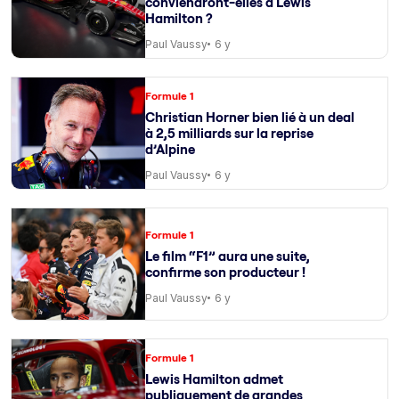
conviendront-elles à Lewis
Hamilton ?
Paul Vaussy
6 y
Formule 1
Christian Horner bien lié à un deal
à 2,5 milliards sur la reprise
d’Alpine
Paul Vaussy
6 y
Formule 1
Le film “F1” aura une suite,
confirme son producteur !
Paul Vaussy
6 y
Formule 1
Lewis Hamilton admet
publiquement de grandes