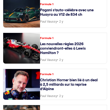
Formule 1
Pagani s’auto-célèbre avec une
Huayra au V12 de 834 ch
Paul Vaussy
2 y
Formule 1
Les nouvelles règles 2026
conviendront-elles à Lewis
Hamilton ?
Paul Vaussy
2 y
Formule 1
Christian Horner bien lié à un deal
à 2,5 milliards sur la reprise
d’Alpine
Paul Vaussy
2 y