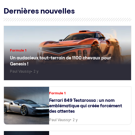
Dernières nouvelles
Formule 1
Un audacieux tout-terrain de 1100 chevaux pour
Genesis !
Paul Vaussy
2 y
Formule 1
Ferrari 849 Testarossa : un nom
emblématique qui créée forcément
des attentes
Paul Vaussy
2 y