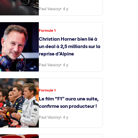
Paul Vaussy
4 y
Formule 1
Christian Horner bien lié à
un deal à 2,5 milliards sur la
reprise d’Alpine
Paul Vaussy
4 y
Formule 1
Le film “F1” aura une suite,
confirme son producteur !
Paul Vaussy
4 y