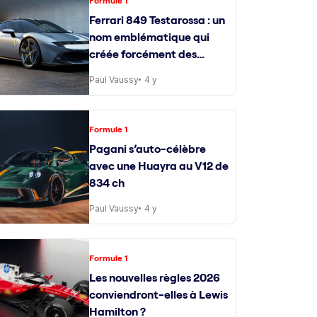
Formule 1
Ferrari 849 Testarossa : un
nom emblématique qui
créée forcément des
attentes
Paul Vaussy
4 y
Formule 1
Pagani s’auto-célèbre
avec une Huayra au V12 de
834 ch
Paul Vaussy
4 y
Formule 1
Les nouvelles règles 2026
conviendront-elles à Lewis
Hamilton ?