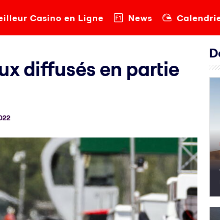
illeur Casino en Ligne
News
Calendri
D
ux diffusés en partie
022