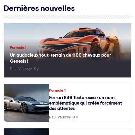
Dernières nouvelles
Formule 1
Un audacieux tout-terrain de 1100 chevaux pour
Genesis !
Paul Vaussy
8 y
Formule 1
Ferrari 849 Testarossa : un nom
emblématique qui créée forcément
des attentes
Paul Vaussy
8 y