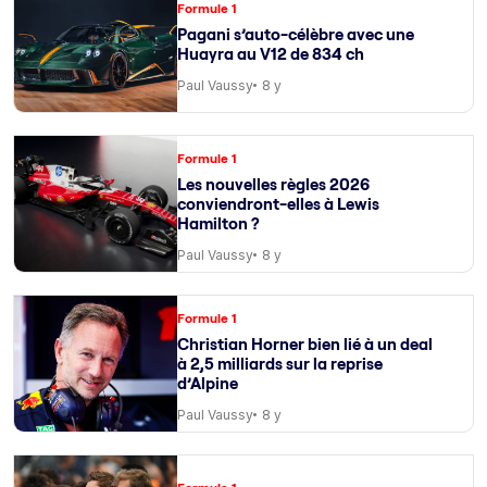
Formule 1
Pagani s’auto-célèbre avec une
Huayra au V12 de 834 ch
Paul Vaussy
8 y
Formule 1
Les nouvelles règles 2026
conviendront-elles à Lewis
Hamilton ?
Paul Vaussy
8 y
Formule 1
Christian Horner bien lié à un deal
à 2,5 milliards sur la reprise
d’Alpine
Paul Vaussy
8 y