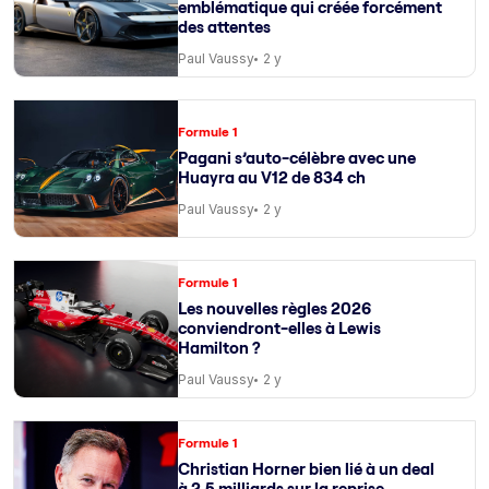
emblématique qui créée forcément
des attentes
Paul Vaussy
2 y
Formule 1
Pagani s’auto-célèbre avec une
Huayra au V12 de 834 ch
Paul Vaussy
2 y
Formule 1
Les nouvelles règles 2026
conviendront-elles à Lewis
Hamilton ?
Paul Vaussy
2 y
Formule 1
Christian Horner bien lié à un deal
à 2,5 milliards sur la reprise