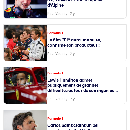
d’Alpine
Paul Vaussy
2 y
Formule 1
Le film “F1” aura une suite,
confirme son producteur !
Paul Vaussy
2 y
Formule 1
Lewis Hamilton admet
publiquement de grandes
difficultés autour de son ingénieur
de course
Paul Vaussy
2 y
Formule 1
Carlos Sainz craint un bel