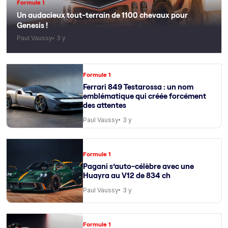
Formule 1
Un audacieux tout-terrain de 1100 chevaux pour
Genesis !
Paul Vaussy
3 y
Formule 1
Ferrari 849 Testarossa : un nom
emblématique qui créée forcément
des attentes
Paul Vaussy
3 y
Formule 1
Pagani s’auto-célèbre avec une
Huayra au V12 de 834 ch
Paul Vaussy
3 y
Formule 1