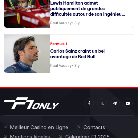
Lewis Hamilton admet
publiquement de grandes
difficultés autour de son ingénieur
de course
Paul Vaussy
3 y
Formule 1
Carlos Sainz craint un bel
avantage de Red Bull
Paul Vaussy
3 y
Meilleur Casino en Ligne
Contacts
Mentions légales
Calendrier F1 2025