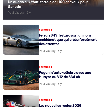
Un audacieux tout-terrain de 1100 chevaux pour
Genesis !
Paul Vaussy
6 y
Formule 1
Ferrari 849 Testarossa : un nom
emblématique qui créée forcément
des attentes
Paul Vaussy
6 y
Formule 1
Pagani s’auto-célèbre avec une
Huayra au V12 de 834 ch
Paul Vaussy
6 y
Formule 1
Les nouvelles règles 2026