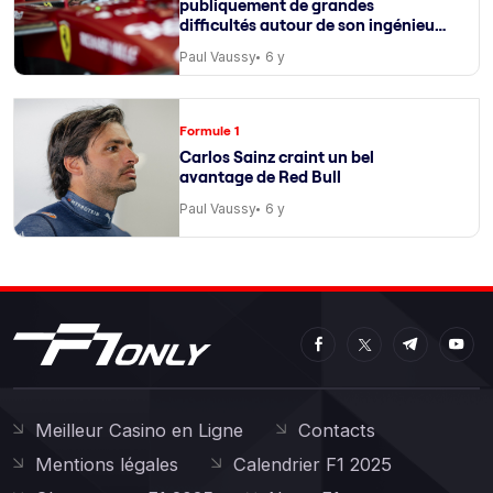
publiquement de grandes
difficultés autour de son ingénieur
de course
Paul Vaussy
6 y
Formule 1
Carlos Sainz craint un bel
avantage de Red Bull
Paul Vaussy
6 y
Meilleur Casino en Ligne
Contacts
Mentions légales
Calendrier F1 2025