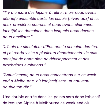
“Il y a
encore des
leçons à retirer,
mais nous avons
débriefé ensemble après l
es
essai
s [hivernaux]
et les
deux premières courses et nous avons clairement
identifié les domaines
dans lesquels nous devons
nous améliorer
.”
“J
’
étais
au simulateur d’Enstone la semaine dernière
et j
’
ai
rendu visite à plusieurs
départements. Je suis
satisfait
de
notre plan de développement
et d
es
prochaines
évolutions
.”
“Actuellement,
nous nous concentrons sur ce week-
end
à
Melbourne
,
où
l’objectif sera un nouveau
double top
dix.”
Une double entrée dans les points sera donc l’objectif
de l’équipe Alpine à Melbourne ce week-end où