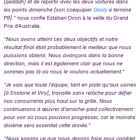
Djeddah]
et de repartir avec les deux voitures dans
les points
dimanche [son coéquipier
Gasly
a terminé
P9]
.”
nous confie Esteban Ocon à la veille du Grand
Prix d’Australie.
“Nous avons
atteint
ces deux
objectifs
et notre
résultat final était probablement le
meilleur que nous
puissions
obtenir. Nous
avançons
dans la bonne
direction, mais il est également clair que nous ne
sommes pas là où nous
le
voulons
actuellement.”
“Je sais que
tout
e l’équipe
, tant
en
piste
qu’aux
usines
[à Enstone et Viry]
,
travaille
sans relâche
pour
défier
nos concurrents plus haut sur la grille. Nous
continuerons à
œuvrer
d
’
arrache-pied
collectivement
pour voir où nous pouvons
progresser, car le moindre
dixième
sera essentiel
cette année.”
“
Nous savons ce
que nous devons
faire pour combler