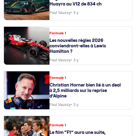
Huayra au V12 de 834 ch
Paul Vaussy
3 y
Formule 1
Les nouvelles règles 2026
conviendront-elles à Lewis
Hamilton ?
Paul Vaussy
3 y
Formule 1
Christian Horner bien lié à un deal
à 2,5 milliards sur la reprise
d’Alpine
Paul Vaussy
3 y
Formule 1
Le film “F1” aura une suite,