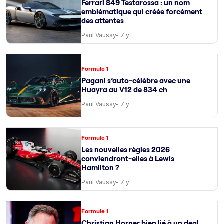
Ferrari 849 Testarossa : un nom
emblématique qui créée forcément
des attentes
Paul Vaussy
7 y
Formule 1
Pagani s’auto-célèbre avec une
Huayra au V12 de 834 ch
Paul Vaussy
7 y
Formule 1
Les nouvelles règles 2026
conviendront-elles à Lewis
Hamilton ?
Paul Vaussy
7 y
Formule 1
Christian Horner bien lié à un deal