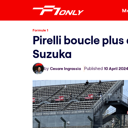
Me
Formule 1
Pirelli boucle plu
Suzuka
by
Cesare Ingrassia
Published
10 April 202