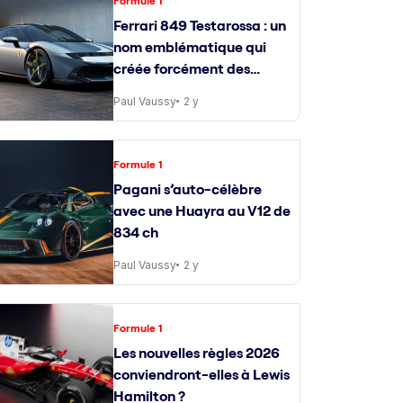
Formule 1
Ferrari 849 Testarossa : un
nom emblématique qui
créée forcément des
attentes
Paul Vaussy
2 y
Formule 1
Pagani s’auto-célèbre
avec une Huayra au V12 de
834 ch
Paul Vaussy
2 y
Formule 1
Les nouvelles règles 2026
conviendront-elles à Lewis
Hamilton ?