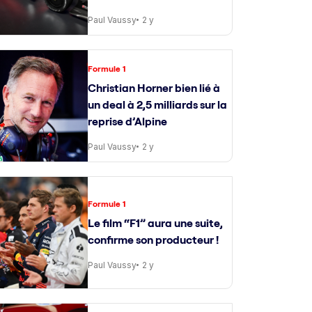
Paul Vaussy
2 y
Formule 1
Christian Horner bien lié à
un deal à 2,5 milliards sur la
reprise d’Alpine
Paul Vaussy
2 y
Formule 1
Le film “F1” aura une suite,
confirme son producteur !
Paul Vaussy
2 y