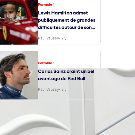
Formule 1
Lewis Hamilton admet
publiquement de grandes
difficultés autour de son
ingénieur de course
Paul Vaussy
2 y
Formule 1
Carlos Sainz craint un bel
avantage de Red Bull
Paul Vaussy
2 y