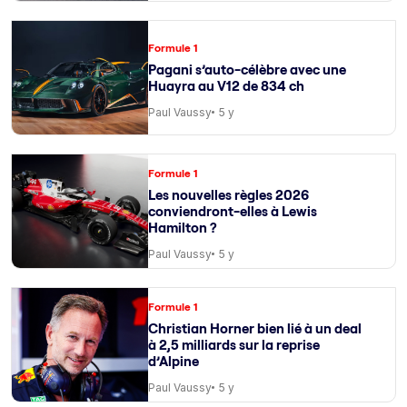
Formule 1
Pagani s’auto-célèbre avec une
Huayra au V12 de 834 ch
Paul Vaussy
5 y
Formule 1
Les nouvelles règles 2026
conviendront-elles à Lewis
Hamilton ?
Paul Vaussy
5 y
Formule 1
Christian Horner bien lié à un deal
à 2,5 milliards sur la reprise
d’Alpine
Paul Vaussy
5 y