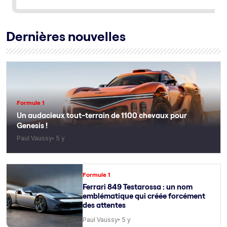
Dernières nouvelles
Formule 1
Un audacieux tout-terrain de 1100 chevaux pour
Genesis !
Paul Vaussy
5 y
Formule 1
Ferrari 849 Testarossa : un nom
emblématique qui créée forcément
des attentes
Paul Vaussy
5 y