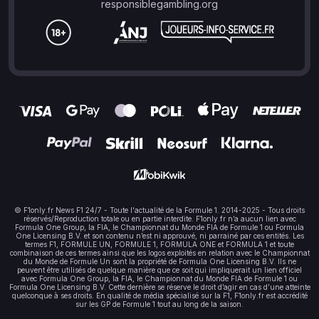
responsiblegambling.org
© F1only.fr News F1 24/7 - Toute l'actualité de la Formule 1. 2014-2025 - Tous droits
réservés/Reproduction totale ou en partie interdite. F1only.fr n’a aucun lien avec
Formula One Group, la FIA, le Championnat du Monde FIA de Formule 1 ou Formula
One Licensing B.V. et son contenu n’est ni approuvé, ni parrainé par ces entités. Les
termes F1, FORMULE UN, FORMULE 1, FORMULA ONE et FORMULA 1 et toute
combinaison de ces termes ainsi que les logos exploités en relation avec le Championnat
du Monde de Formule Un sont la propriété de Formula One Licensing B.V. Ils ne
peuvent être utilisés de quelque manière que ce soit qui impliquerait un lien officiel
avec Formula One Group, la FIA, le Championnat du Monde FIA de Formule 1 ou
Formula One Licensing B.V. Cette dernière se réserve le droit d’agir en cas d’une atteinte
quelconque à ses droits. En qualité de média spécialisé sur la F1, F1only.fr est accrédité
sur les GP de Formule 1 tout au long de la saison.