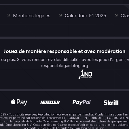
Mentions légales
Calendrier F1 2025
Cla
Jouez de manière responsable et avec modération
s ou plus. Si vous rencontrez des difficultés avec les jeux d'argent, 
responsiblegambling.org
-2025 - Tous droits réservés/Reproduction totale ou en partie interdite. F1only.fr n’a aucun 
pprouvé, ni parrainé par ces entités. Les termes F1, FORMULE UN, FORMULE 1, FORMULA ONE e
sont la propriété de Formula One Licensing B.V. Ils ne peuvent être utilisés de quelque mani
One Licensing B.V. Cette dernière se réserve le droit d’agir en cas d’une atteinte quelconque à
accrédité sur les GP de Formule 1 tout au long de la saison.