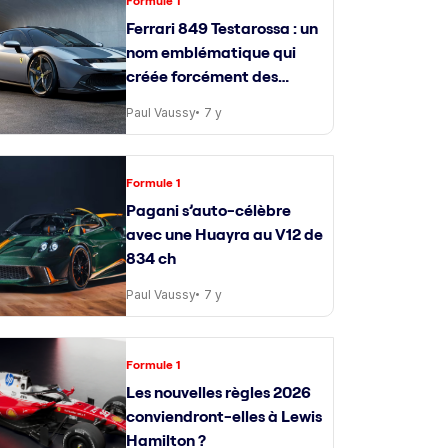
Formule 1
Ferrari 849 Testarossa : un
nom emblématique qui
créée forcément des
attentes
Paul Vaussy
7 y
Formule 1
Pagani s’auto-célèbre
avec une Huayra au V12 de
834 ch
Paul Vaussy
7 y
Formule 1
Les nouvelles règles 2026
conviendront-elles à Lewis
Hamilton ?