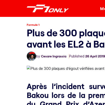
Me
Formule 1
Plus de 300 plaque
avant les EL2 à B
by
Cesare Ingrassia
Published
26 April 201
Après l’incident su
Bakou lors de la prem
du Grand Prix d’Azer