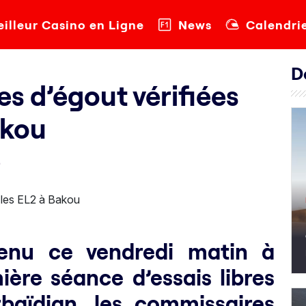
illeur Casino en Ligne
News
Calendri
D
s d’égout vérifiées
akou
9
rvenu ce vendredi matin à
ière séance d’essais libres
baïdjan, les commissaires