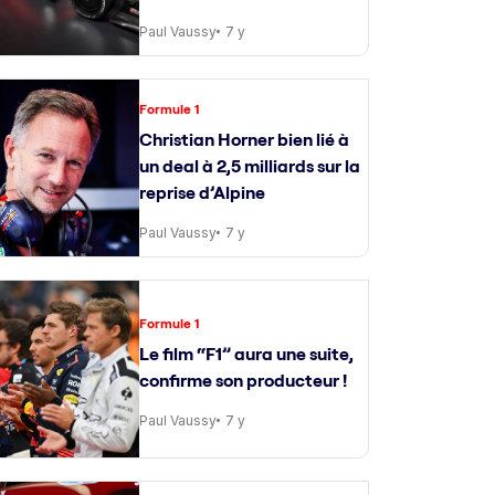
Paul Vaussy
7 y
Formule 1
Christian Horner bien lié à
un deal à 2,5 milliards sur la
reprise d’Alpine
Paul Vaussy
7 y
Formule 1
Le film “F1” aura une suite,
confirme son producteur !
Paul Vaussy
7 y