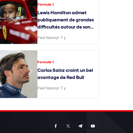
Formule 1
Lewis Hamilton admet
publiquement de grandes
difficultés autour de son
ingénieur de course
Paul Vaussy
7 y
Formule 1
Carlos Sainz craint un bel
avantage de Red Bull
Paul Vaussy
7 y