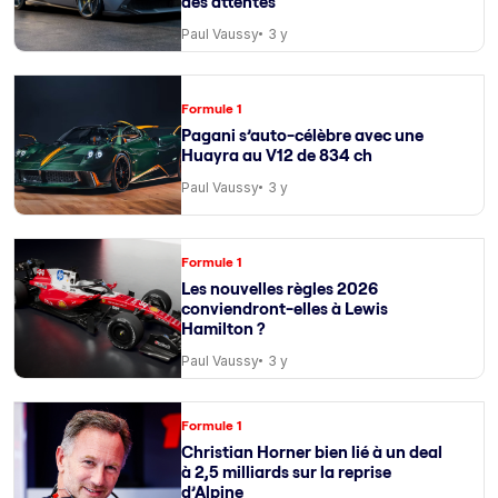
des attentes
Paul Vaussy
3 y
Formule 1
Pagani s’auto-célèbre avec une
Huayra au V12 de 834 ch
Paul Vaussy
3 y
Formule 1
Les nouvelles règles 2026
conviendront-elles à Lewis
Hamilton ?
Paul Vaussy
3 y
Formule 1
Christian Horner bien lié à un deal
à 2,5 milliards sur la reprise
d’Alpine