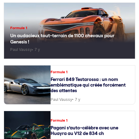
Formule 1
Un audacieux tout-terrain de 1100 chevaux pour
Genesis !
Paul Vaussy
7 y
Formule 1
Ferrari 849 Testarossa : un nom
emblématique qui créée forcément
des attentes
Paul Vaussy
7 y
Formule 1
Pagani s’auto-célèbre avec une
Huayra au V12 de 834 ch