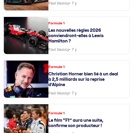
Paul Vaussy
7 y
Formule 1
Les nouvelles règles 2026
conviendront-elles à Lewis
Hamilton ?
Paul Vaussy
7 y
Formule 1
Christian Horner bien lié à un deal
à 2,5 milliards sur la reprise
d’Alpine
Paul Vaussy
7 y
Formule 1
Le film “F1” aura une suite,
confirme son producteur !