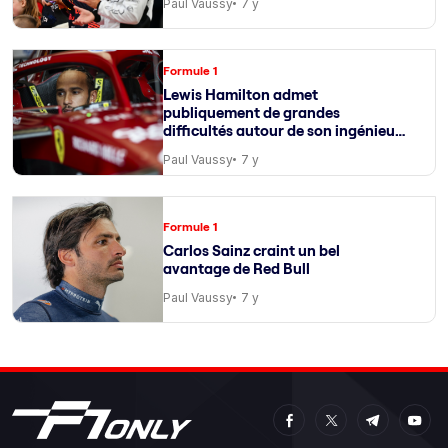
Paul Vaussy
7 y
Formule 1
Lewis Hamilton admet
publiquement de grandes
difficultés autour de son ingénieur
de course
Paul Vaussy
7 y
Formule 1
Carlos Sainz craint un bel
avantage de Red Bull
Paul Vaussy
7 y