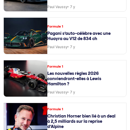
Paul Vaussy
7 y
Formule 1
Pagani s’auto-célèbre avec une
Huayra au V12 de 834 ch
Paul Vaussy
7 y
Formule 1
Les nouvelles règles 2026
conviendront-elles à Lewis
Hamilton ?
Paul Vaussy
7 y
Formule 1
Christian Horner bien lié à un deal
à 2,5 milliards sur la reprise
d’Alpine