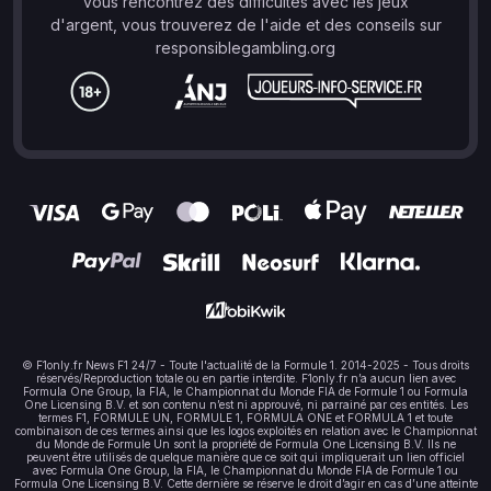
vous rencontrez des difficultés avec les jeux
d'argent, vous trouverez de l'aide et des conseils sur
responsiblegambling.org
© F1only.fr News F1 24/7 - Toute l'actualité de la Formule 1. 2014-2025 - Tous droits
réservés/Reproduction totale ou en partie interdite. F1only.fr n’a aucun lien avec
Formula One Group, la FIA, le Championnat du Monde FIA de Formule 1 ou Formula
One Licensing B.V. et son contenu n’est ni approuvé, ni parrainé par ces entités. Les
termes F1, FORMULE UN, FORMULE 1, FORMULA ONE et FORMULA 1 et toute
combinaison de ces termes ainsi que les logos exploités en relation avec le Championnat
du Monde de Formule Un sont la propriété de Formula One Licensing B.V. Ils ne
peuvent être utilisés de quelque manière que ce soit qui impliquerait un lien officiel
avec Formula One Group, la FIA, le Championnat du Monde FIA de Formule 1 ou
Formula One Licensing B.V. Cette dernière se réserve le droit d’agir en cas d’une atteinte