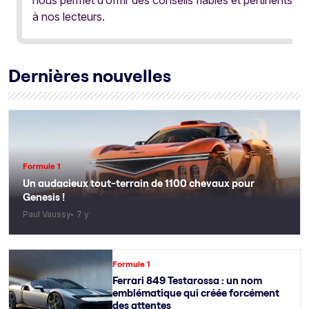
nous permet d’offrir des conseils fiables et pertinents
à nos lecteurs.
Dernières nouvelles
Formule 1
Un audacieux tout-terrain de 1100 chevaux pour
Genesis !
Paul Vaussy
7 y
Formule 1
Ferrari 849 Testarossa : un nom
emblématique qui créée forcément
des attentes