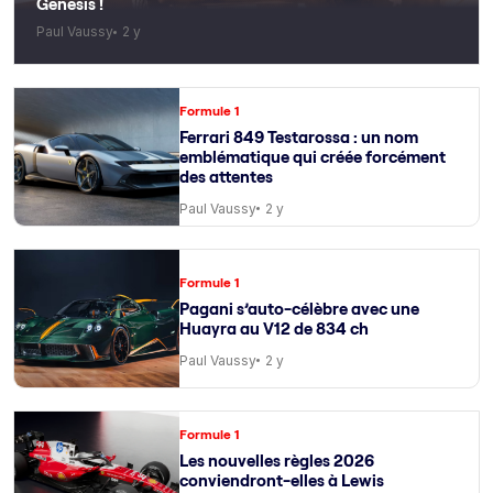
Genesis !
Paul Vaussy
2 y
Formule 1
Ferrari 849 Testarossa : un nom
emblématique qui créée forcément
des attentes
Paul Vaussy
2 y
Formule 1
Pagani s’auto-célèbre avec une
Huayra au V12 de 834 ch
Paul Vaussy
2 y
Formule 1
Les nouvelles règles 2026
conviendront-elles à Lewis