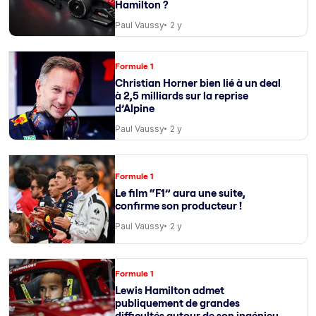
Hamilton ?
Paul Vaussy
2 y
Formule 1
Christian Horner bien lié à un deal
à 2,5 milliards sur la reprise
d’Alpine
Paul Vaussy
2 y
Formule 1
Le film “F1” aura une suite,
confirme son producteur !
Paul Vaussy
2 y
Formule 1
Lewis Hamilton admet
publiquement de grandes
difficultés autour de son ingénieur