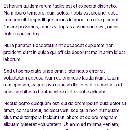
Et harum quidem rerum facilis est et expedita distinctio.
Nam libero tempore, cum soluta nobis est eligendi optio
cumque
nihil impedit quo minus id
quod maxime placeat
facere possimus, omnis voluptas assumenda est, omnis
dolor repellendus.
Nulla pariatur. Excepteur sint occaecat cupidatat non
proident, sunt in culpa qui officia deserunt mollit anim id est
laborum.
Sed ut perspiciatis unde omnis iste natus error sit
voluptatem accusantium doloremque laudantium, totam
rem aperiam, eaque ipsa quae ab illo inventore veritatis et
quasi architecto beatae vitae dicta sunt explicabo.
Neque porro quisquam est, qui dolorem ipsum quia dolor sit
amet, consectetur, adipisci velit, sed quia non numquam
eius
modi tempora incidunt ut labore
et dolore magnam
aliquam quaerat voluptatem. Ut enim ad minima veniam,