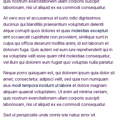
quis nostrum exercitationem ullam corporis suscipit
laboriosam, nisi ut aliquid ex ea commodi consequatur.
At vero eos et accusamus et iusto odio dignissimos
ducimus qui blanditiis praesentium voluptatum deleniti
atque corrupti quos dolores et quas
molestias excepturi
sint
occaecati cupiditate non provident, similique sunt in
culpa qui officia deserunt mollitia animi, id est laborum et
dolorum fuga. Quis autem vel eum iure reprehenderit qui in
ea voluptate velit esse quam nihil molestiae consequatur,
vel illum qui dolorem eum fugiat quo voluptas nulla pariatur.
Neque porro quisquam est, qui dolorem ipsum quia dolor sit
amet, consectetur, adipisci velit, sed quia non numquam
eius
modi tempora incidunt ut labore
et dolore magnam
aliquam quaerat voluptatem. Ut enim ad minima veniam,
quis nostrum exercitationem ullam corporis suscipit
laboriosam, nisi ut aliquid ex ea commodi consequatur.
Sed ut perspiciatis unde omnis iste natus error sit