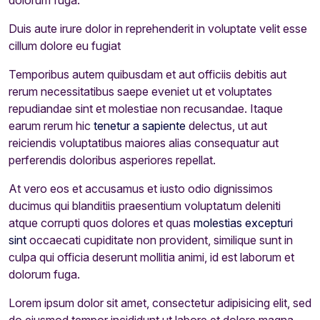
dolorum fuga.
Duis aute irure dolor in reprehenderit in voluptate velit esse
cillum dolore eu fugiat
Temporibus autem quibusdam et aut officiis debitis aut
rerum necessitatibus saepe eveniet ut et voluptates
repudiandae sint et molestiae non recusandae. Itaque
earum rerum hic
tenetur a sapiente
delectus, ut aut
reiciendis voluptatibus maiores alias consequatur aut
perferendis doloribus asperiores repellat.
At vero eos et accusamus et iusto odio dignissimos
ducimus qui blanditiis praesentium voluptatum deleniti
atque corrupti quos dolores et quas
molestias excepturi
sint
occaecati cupiditate non provident, similique sunt in
culpa qui officia deserunt mollitia animi, id est laborum et
dolorum fuga.
Lorem ipsum dolor sit amet, consectetur adipisicing elit, sed