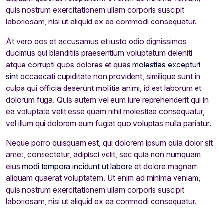
quis nostrum exercitationem ullam corporis suscipit
laboriosam, nisi ut aliquid ex ea commodi consequatur.
At vero eos et accusamus et iusto odio dignissimos
ducimus qui blanditiis praesentium voluptatum deleniti
atque corrupti quos dolores et quas
molestias excepturi
sint
occaecati cupiditate non provident, similique sunt in
culpa qui officia deserunt mollitia animi, id est laborum et
dolorum fuga. Quis autem vel eum iure reprehenderit qui in
ea voluptate velit esse quam nihil molestiae consequatur,
vel illum qui dolorem eum fugiat quo voluptas nulla pariatur.
Neque porro quisquam est, qui dolorem ipsum quia dolor sit
amet, consectetur, adipisci velit, sed quia non numquam
eius
modi tempora incidunt ut labore
et dolore magnam
aliquam quaerat voluptatem. Ut enim ad minima veniam,
quis nostrum exercitationem ullam corporis suscipit
laboriosam, nisi ut aliquid ex ea commodi consequatur.