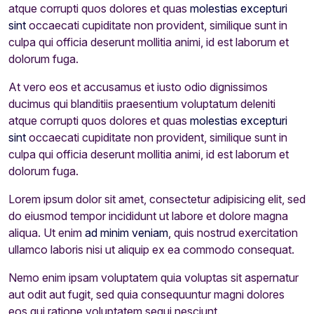
atque corrupti quos dolores et quas
molestias excepturi
sint
occaecati cupiditate non provident, similique sunt in
culpa qui officia deserunt mollitia animi, id est laborum et
dolorum fuga.
At vero eos et accusamus et iusto odio dignissimos
ducimus qui blanditiis praesentium voluptatum deleniti
atque corrupti quos dolores et quas
molestias excepturi
sint
occaecati cupiditate non provident, similique sunt in
culpa qui officia deserunt mollitia animi, id est laborum et
dolorum fuga.
Lorem ipsum dolor sit amet, consectetur adipisicing elit, sed
do eiusmod tempor incididunt ut labore et dolore magna
aliqua. Ut enim
ad minim veniam
, quis nostrud exercitation
ullamco laboris nisi ut aliquip ex ea commodo consequat.
Nemo enim ipsam voluptatem quia voluptas sit aspernatur
aut odit aut fugit, sed quia consequuntur magni dolores
eos qui ratione voluptatem sequi nesciunt.