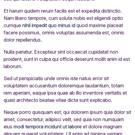
Et harum quidem rerum facilis est et expedita distinctio.
Nam libero tempore, cum soluta nobis est eligendi optio
cumque
nihil impedit quo minus id
quod maxime placeat
facere possimus, omnis voluptas assumenda est, omnis
dolor repellendus.
Nulla pariatur. Excepteur sint occaecat cupidatat non
proident, sunt in culpa qui officia deserunt mollit anim id est
laborum.
Sed ut perspiciatis unde omnis iste natus error sit
voluptatem accusantium doloremque laudantium, totam
rem aperiam, eaque ipsa quae ab illo inventore veritatis et
quasi architecto beatae vitae dicta sunt explicabo.
Neque porro quisquam est, qui dolorem ipsum quia dolor sit
amet, consectetur, adipisci velit, sed quia non numquam
eius
modi tempora incidunt ut labore
et dolore magnam
aliquam quaerat voluptatem. Ut enim ad minima veniam,