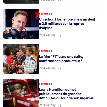
Formule 1
Christian Horner bien lié à un deal
à 2,5 milliards sur la reprise
d’Alpine
Paul Vaussy
2 y
Formule 1
Le film “F1” aura une suite,
confirme son producteur !
Paul Vaussy
2 y
Formule 1
Lewis Hamilton admet
publiquement de grandes
difficultés autour de son ingénieur
de course
Paul Vaussy
2 y