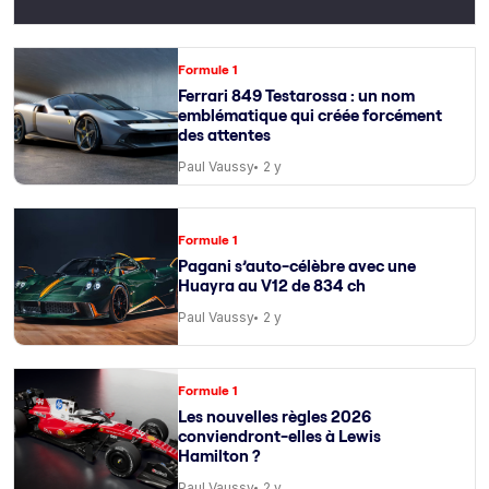
Formule 1
Ferrari 849 Testarossa : un nom
emblématique qui créée forcément
des attentes
Paul Vaussy
2 y
Formule 1
Pagani s’auto-célèbre avec une
Huayra au V12 de 834 ch
Paul Vaussy
2 y
Formule 1
Les nouvelles règles 2026
conviendront-elles à Lewis
Hamilton ?
Paul Vaussy
2 y