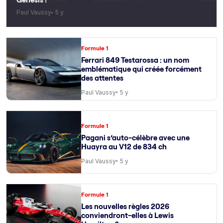
Paul Vaussy
5 y
Formule 1
Ferrari 849 Testarossa : un nom
emblématique qui créée forcément
des attentes
Paul Vaussy
5 y
Formule 1
Pagani s’auto-célèbre avec une
Huayra au V12 de 834 ch
Paul Vaussy
5 y
Formule 1
Les nouvelles règles 2026
conviendront-elles à Lewis