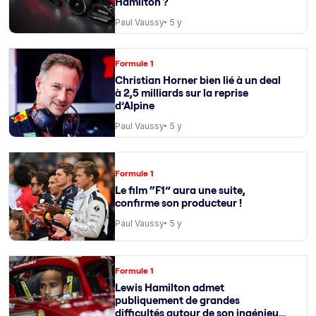
Hamilton ?
Paul Vaussy
5 y
Formule 1
Christian Horner bien lié à un deal
à 2,5 milliards sur la reprise
d’Alpine
Paul Vaussy
5 y
Formule 1
Le film “F1” aura une suite,
confirme son producteur !
Paul Vaussy
5 y
Formule 1
Lewis Hamilton admet
publiquement de grandes
difficultés autour de son ingénieur