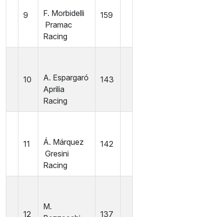
F. Morbidelli
9
159
Pramac
Racing
A. Espargaró
10
143
Aprilia
Racing
Á. Márquez
11
142
Gresini
Racing
M.
12
137