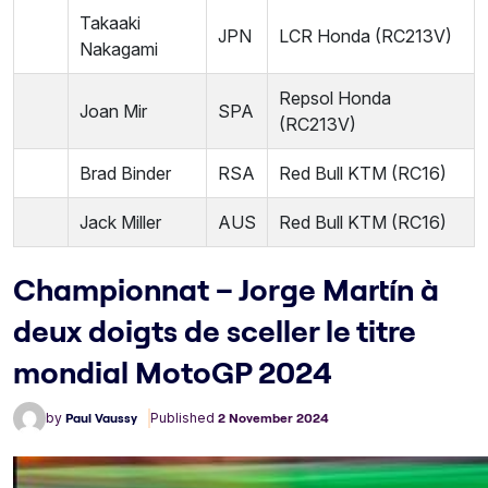
Takaaki
JPN
LCR Honda (RC213V)
Nakagami
Repsol Honda
Joan Mir
SPA
(RC213V)
Brad Binder
RSA
Red Bull KTM (RC16)
Jack Miller
AUS
Red Bull KTM (RC16)
Championnat – Jorge Martín à
deux doigts de sceller le titre
mondial MotoGP 2024
by
Paul Vaussy
Published
2 November 2024