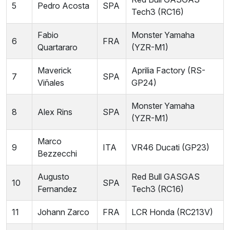
5
Pedro Acosta
SPA
Tech3 (RC16)
Fabio
Monster Yamaha
6
FRA
Quartararo
(YZR-M1)
Maverick
Aprilia Factory (RS-
7
SPA
Viñales
GP24)
Monster Yamaha
8
Alex Rins
SPA
(YZR-M1)
Marco
9
ITA
VR46 Ducati (GP23)
Bezzecchi
Augusto
Red Bull GASGAS
10
SPA
Fernandez
Tech3 (RC16)
11
Johann Zarco
FRA
LCR Honda (RC213V)