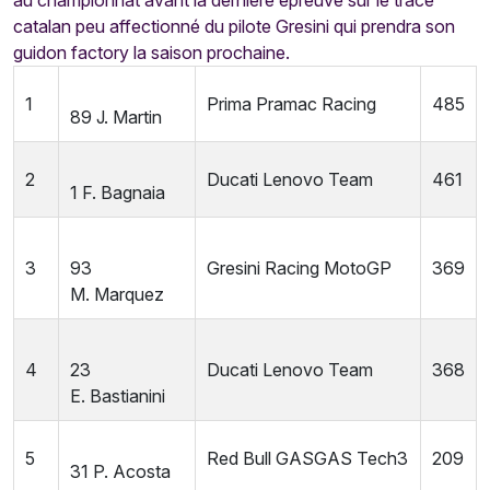
au championnat avant la dernière épreuve sur le tracé
catalan peu affectionné du pilote Gresini qui prendra son
guidon factory la saison prochaine.
1
Prima Pramac Racing
485
89
J.
Martin
2
Ducati Lenovo Team
461
1
F.
Bagnaia
3
93
Gresini Racing MotoGP
369
M.
Marquez
4
23
Ducati Lenovo Team
368
E.
Bastianini
5
Red Bull GASGAS Tech3
209
31
P.
Acosta