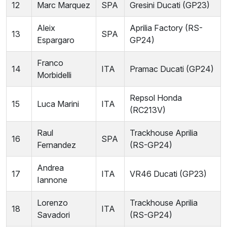
12
Marc Marquez
SPA
Gresini Ducati (GP23)
Aleix
Aprilia Factory (RS-
13
SPA
Espargaro
GP24)
Franco
14
ITA
Pramac Ducati (GP24)
Morbidelli
Repsol Honda
15
Luca Marini
ITA
(RC213V)
Raul
Trackhouse Aprilia
16
SPA
Fernandez
(RS-GP24)
Andrea
17
ITA
VR46 Ducati (GP23)
Iannone
Lorenzo
Trackhouse Aprilia
18
ITA
Savadori
(RS-GP24)