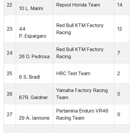
22
Repsol Honda Team
14
10
L.
Marini
Red Bull KTM Factory
23
44
12
Racing
P.
Espargaro
Red Bull KTM Factory
24
7
26
D.
Pedrosa
Racing
25
HRC Test Team
2
6
S.
Bradl
Yamaha Factory Racing
26
0
87
R.
Gardner
Team
Pertamina Enduro VR46
27
0
29
A.
Iannone
Racing Team