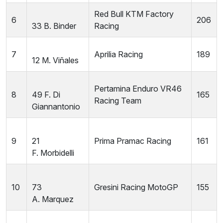
Red Bull KTM Factory
6
206
33
B.
Binder
Racing
7
Aprilia Racing
189
12
M.
Viñales
Pertamina Enduro VR46
8
49
F.
Di
165
Racing Team
Giannantonio
9
21
Prima Pramac Racing
161
F.
Morbidelli
10
73
Gresini Racing MotoGP
155
A.
Marquez