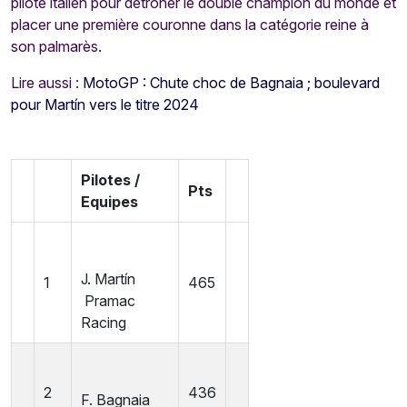
pilote italien pour détrôner le double champion du monde et
placer une première couronne dans la catégorie reine à
son palmarès.
Lire aussi :
MotoGP : Chute choc de Bagnaia ; boulevard
pour Martín vers le titre 2024
Pilotes /
Pts
Equipes
J. Martín
1
465
Pramac
Racing
2
436
F. Bagnaia