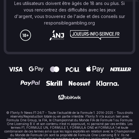
Les utilisateurs doivent être âgés de 18 ans ou plus. Si
vous rencontrez des difficultés avec les jeux
d'argent, vous trouverez de l'aide et des conseils sur
responsiblegambling.org
© F1only.fr News F1 24/7 - Toute l'actualité de la Formule 1. 2014-2025 - Tous droits
réservés/Reproduction totale ou en partie interdite. F1only.fr n’a aucun lien avec
Formula One Group, la FIA, le Championnat du Monde FIA de Formule 1 ou Formula
One Licensing B.V. et son contenu n’est ni approuvé, ni parrainé par ces entités. Les
termes F1, FORMULE UN, FORMULE 1, FORMULA ONE et FORMULA 1 et toute
combinaison de ces termes ainsi que les logos exploités en relation avec le Championnat
du Monde de Formule Un sont la propriété de Formula One Licensing B.V. Ils ne
peuvent être utilisés de quelque manière que ce soit qui impliquerait un lien officiel