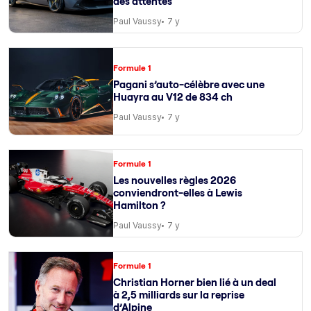
des attentes
Paul Vaussy
7 y
Formule 1
Pagani s’auto-célèbre avec une
Huayra au V12 de 834 ch
Paul Vaussy
7 y
Formule 1
Les nouvelles règles 2026
conviendront-elles à Lewis
Hamilton ?
Paul Vaussy
7 y
Formule 1
Christian Horner bien lié à un deal
à 2,5 milliards sur la reprise
d’Alpine