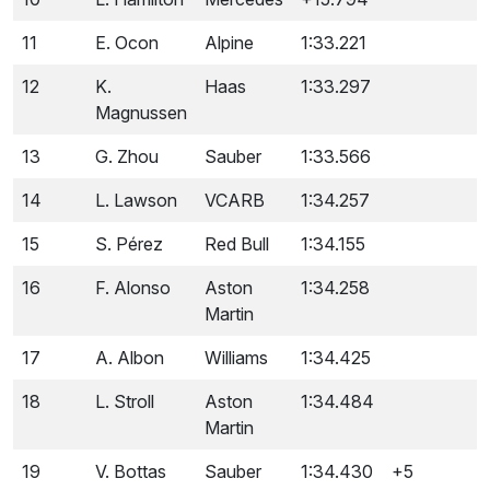
11
E. Ocon
Alpine
1:33.221
12
K.
Haas
1:33.297
Magnussen
13
G. Zhou
Sauber
1:33.566
14
L. Lawson
VCARB
1:34.257
15
S. Pérez
Red Bull
1:34.155
16
F. Alonso
Aston
1:34.258
Martin
17
A. Albon
Williams
1:34.425
18
L. Stroll
Aston
1:34.484
Martin
19
V. Bottas
Sauber
1:34.430
+5