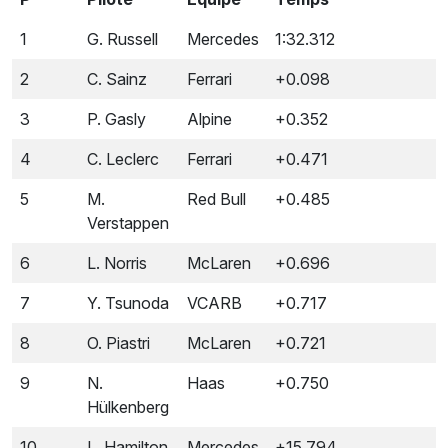
P
Pilote
Equipe
Temps
1
G. Russell
Mercedes
1:32.312
2
C. Sainz
Ferrari
+0.098
3
P. Gasly
Alpine
+0.352
4
C. Leclerc
Ferrari
+0.471
5
M.
Red Bull
+0.485
Verstappen
6
L. Norris
McLaren
+0.696
7
Y. Tsunoda
VCARB
+0.717
8
O. Piastri
McLaren
+0.721
9
N.
Haas
+0.750
Hülkenberg
10
L. Hamilton
Mercedes
+15.794