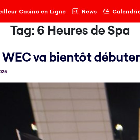
illeur Casino en Ligne
News
Calendri
Tag:
6 Heures de Spa
 WEC va bientôt débute
2025