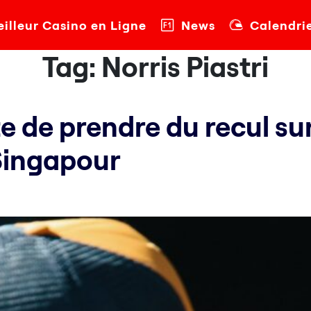
illeur Casino en Ligne
News
Calendri
Tag:
Norris Piastri
e de prendre du recul su
 Singapour