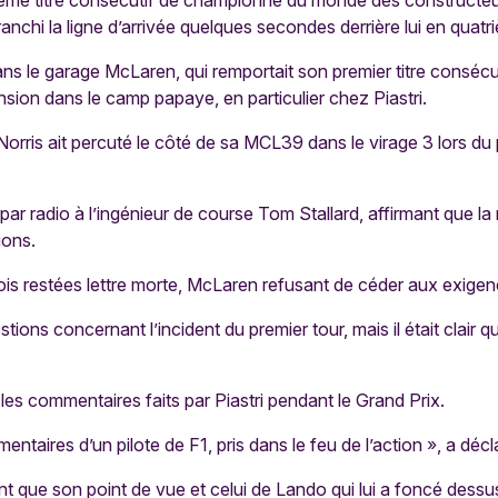
ème titre consécutif de championne du monde des constructeur
franchi la ligne d’arrivée quelques secondes derrière lui en quatr
s le garage McLaren, qui remportait son premier titre conséc
ension dans le camp papaye, en particulier chez Piastri.
Norris ait percuté le côté de sa MCL39 dans le virage 3 lors du 
par radio à l’ingénieur de course Tom Stallard, affirmant que la
ions.
is restées lettre morte, McLaren refusant de céder aux exigenc
stions concernant l’incident du premier tour, mais il était clair qu
les commentaires faits par Piastri pendant le Grand Prix.
entaires d’un pilote de F1, pris dans le feu de l’action », a déclar
t que son point de vue et celui de Lando qui lui a foncé dess