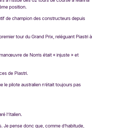
s à l’issue des 62 tours de course à Marina
ième position.
utif de champion des constructeurs depuis
premier tour du Grand Prix, reléguant Piastri à
 manœuvre de Norris était « injuste » et
es de Piastri.
e le pilote australien n’était toujours pas
é l’Italien.
us. Je pense donc que, comme d’habitude,