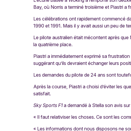
L’écurie basée à Woking a remporté son deuxi
Bay, où Norris a terminé troisième et Piastri a 
Les célébrations ont rapidement commencé dan
1990 et 1991. Mais il y avait aussi un peu de t
Le pilote australien était mécontent après que 
la quatrième place.
Piastri a immédiatement exprimé sa frustration 
suggérant qu’ils devraient échanger leurs posit
Les demandes du pilote de 24 ans sont toutefo
Après la course, Piastri a choisi d’éviter les que
satisfait.
Sky Sports F1
a demandé à Stella son avis sur 
« Il faut relativiser les choses. Ce sont les comm
« Les informations dont nous disposons ne son