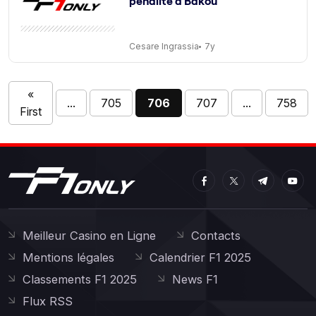
pénalité à Bakou
Cesare Ingrassia
7y
«
...
705
706
707
...
758
First
Meilleur Casino en Ligne
Contacts
Mentions légales
Calendrier F1 2025
Classements F1 2025
News F1
Flux RSS