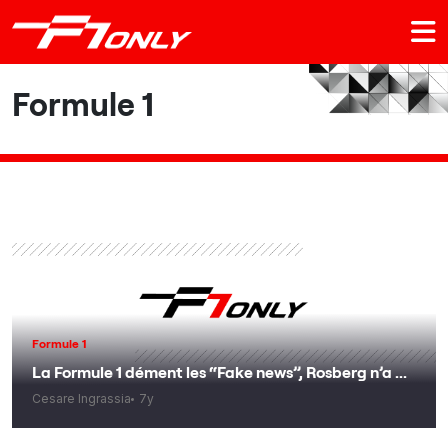
Formule 1
Formule 1
La Formule 1 dément les “Fake news”, Rosberg n’a ...
Cesare Ingrassia
7y